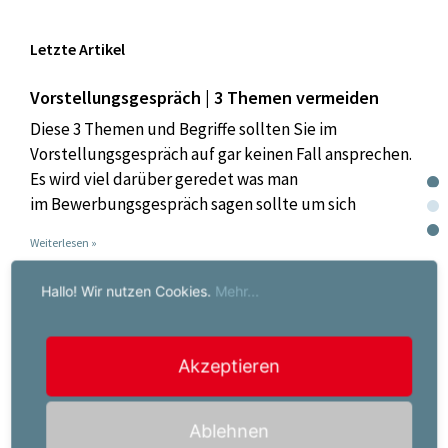
Letzte Artikel
Vorstellungsgespräch | 3 Themen vermeiden
Diese 3 Themen und Begriffe sollten Sie im
Vorstellungsgespräch auf gar keinen Fall ansprechen.
Es wird viel darüber geredet was man
im Bewerbungsgespräch sagen sollte um sich
Weiterlesen »
Hallo! Wir nutzen Cookies.
Mehr...
Jobwechsel – ja oder nein | 5 Faktoren
Wir verbringen sehr viel Zeit an unserem Arbeitsplatz.
Im Idealfall ist die eigene Arbeitsstelle ein Ort an dem
Akzeptieren
wir eine gewisse Erfüllung finden. Wenn das
Weiterlesen »
Ablehnen