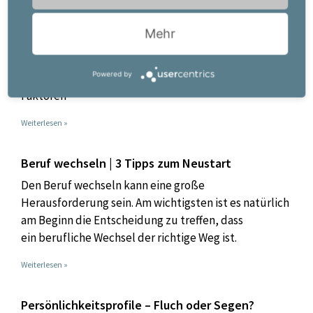
Job kündigen | Tipps zur Vorbereitung
Mehr
Hat man sich einmal zur Erkenntnis durch gerungen,
dass eine Kündigung notwendig wird, hat man schon
Powered by
einen wichtigen Schritt geschafft. Dabei gibt es viele
Faktoren
Weiterlesen »
Beruf wechseln | 3 Tipps zum Neustart
Den Beruf wechseln kann eine große
Herausforderung sein. Am wichtigsten ist es natürlich
am Beginn die Entscheidung zu treffen, dass
ein berufliche Wechsel der richtige Weg ist.
Weiterlesen »
Persönlichkeitsprofile – Fluch oder Segen?