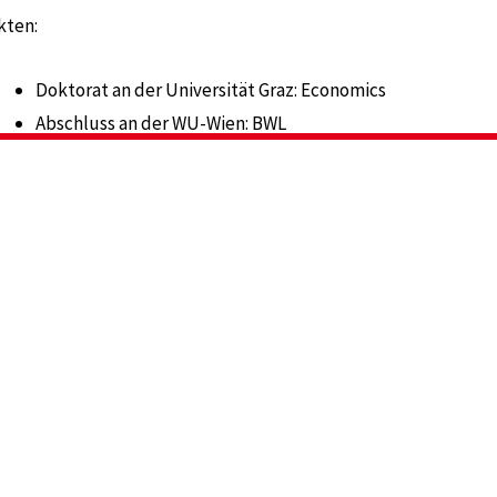
kten:
Doktorat an der Universität Graz: Economics
Abschluss an der WU-Wien: BWL
Sprachen: DE, EN, NLD
Mehr erfahren
Rechtliches