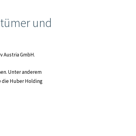
entümer und
rv Austria GmbH.
hmen. Unter anderem
 die Huber Holding