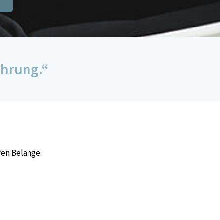
ührung.“
ven Belange.