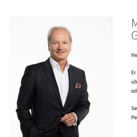
M
G
He
Er
üb
od
Se
Pe