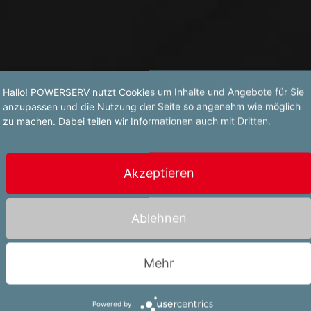
Hallo! POWERSERV nutzt Cookies um Inhalte und Angebote für Sie
anzupassen und die Nutzung der Seite so angenehm wie möglich
zu machen. Dabei teilen wir Informationen auch mit Dritten.
Akzeptieren
Ablehnen
Mehr
ent
Powered by