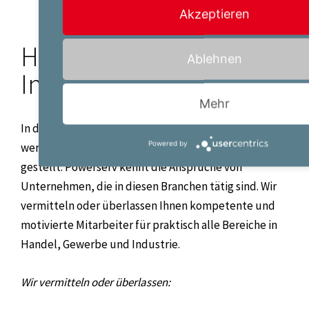
Akzeptieren
Handel, Gewerbe &
Ablehnen
Industrie
Mehr
In den Bereichen Handel, Gewerbe und Industrie
Powered by
werden vielfältige Anforderungen an das Personal
gestellt. Powerserv kennt die Ansprüche von
Unternehmen, die in diesen Branchen tätig sind. Wir
vermitteln oder überlassen Ihnen kompetente und
motivierte Mitarbeiter für praktisch alle Bereiche in
Handel, Gewerbe und Industrie.
Wir vermitteln oder überlassen: