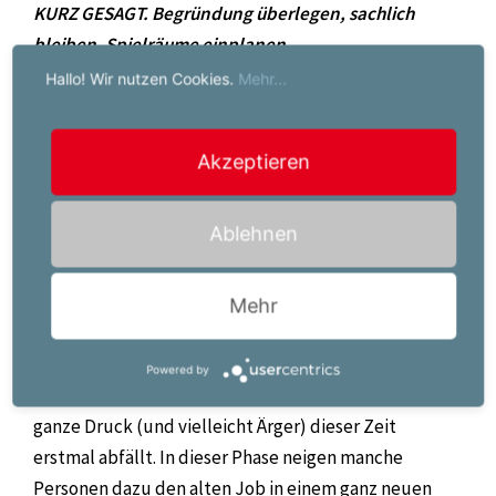
KURZ GESAGT. Begründung überlegen, sachlich
bleiben, Spielräume einplanen.
Hallo! Wir nutzen Cookies.
Mehr...
Achtet darauf, dass Ihr euch für alle Punkte auch
Abstufungen überlegt. Gerade bei Kündigungen
Akzeptieren
kann man mit etwas Diplomatie noch viel zu einem
guten letzten Eindruck beitragen (wenn die
Arbeitssituation das zulässt ;).
Ablehnen
Die Kündigung – Entscheidung beibehalten.
Mehr
Stellt euch vor Ihr habt gerade die Kündigung
Powered by
ausgesprochen. Jetzt ist der Moment in dem der
ganze Druck (und vielleicht Ärger) dieser Zeit
erstmal abfällt. In dieser Phase neigen manche
Personen dazu den alten Job in einem ganz neuen