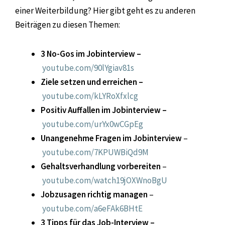
einer Weiterbildung? Hier gibt geht es zu anderen
Beiträgen zu diesen Themen:
3 No-Gos im Jobinterview –
youtube.com/90lYgiav81s
Ziele setzen und erreichen –
youtube.com/kLYRoXfxlcg
Positiv Auffallen im Jobinterview –
youtube.com/urYx0wCGpEg
Unangenehme Fragen im Jobinterview
–
youtube.com/7KPUWBiQd9M
Gehaltsverhandlung vorbereiten
–
youtube.com/watch19jOXWnoBgU
Jobzusagen richtig managen
–
youtube.com/a6eFAk6BHtE
3 Tipps für das Job-Interview –