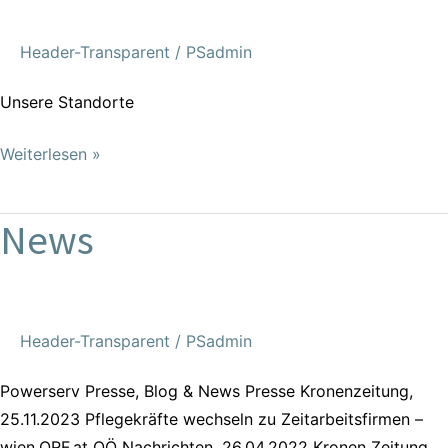
Header-Transparent
/
PSadmin
Unsere Standorte
Weiterlesen »
News
News
Header-Transparent
/
PSadmin
Powerserv Presse, Blog & News Presse Kronenzeitung,
25.11.2023 Pflegekräfte wechseln zu Zeitarbeitsfirmen –
wien.ORF.at OÖ Nachrichten, 26.04.2022 Kronen Zeitung,