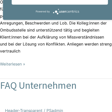
Ombudsstelle von Powerserv ist ein kostenloses Service
für Mitarbeiter:innen und bietet einen direkten,
Powered by
persönlichen und unbürokratischen Kontakt für Anliegen,
Anregungen, Beschwerden und Lob. Die Kolleg:innen der
Ombudsstelle sind unterstützend tätig und begleiten
Klient:innen bei der Aufklärung von Missverständnissen
und bei der Lösung von Konflikten. Anliegen werden streng
vertraulich
Weiterlesen »
FAQ Unternehmen
FAQ
Unternehmen
Header-Transparent
/
PSadmin