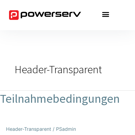
Zum
Inhalt
springen
Header-Transparent
Teilnahmebedingungen
Teilnahmebedingungen
Header-Transparent
/
PSadmin