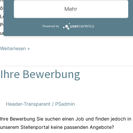
österreichischer Personaldienstleister bietet Powerserv ein
Mehr
Leistungsspektrum, das darauf ausgerichtet ist, Ihre
Personalabteilung in allen Belangen zu unterstützen. Ob es
Powered by
um die
Weiterlesen »
Ihre Bewerbung
Ihre
Bewerbung
Header-Transparent
/
PSadmin
Ihre Bewerbung Sie suchen einen Job und finden jedoch in
unserem Stellenportal keine passenden Angebote?