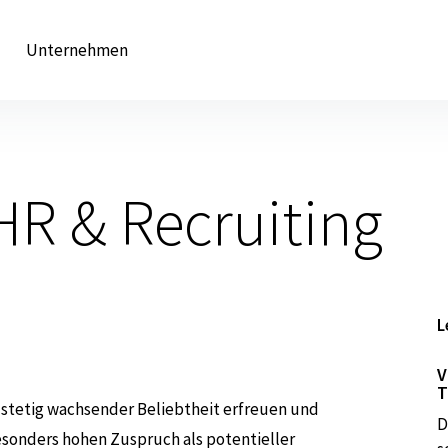
Unternehmen
 HR & Recruiting
L
V
T
n stetig wachsender Beliebtheit erfreuen und
D
esonders hohen Zuspruch als potentieller