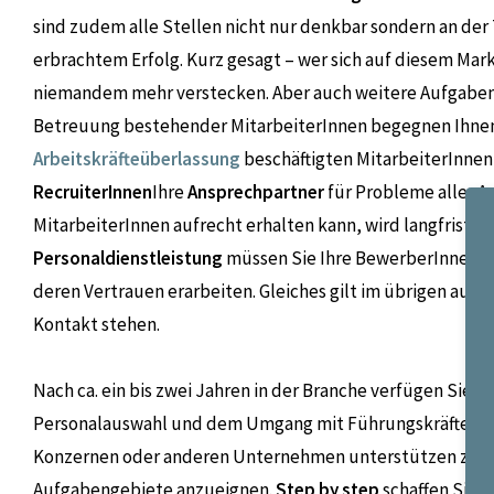
sind zudem alle Stellen nicht nur denkbar sondern an der
erbrachtem Erfolg. Kurz gesagt – wer sich auf diesem Mar
niemandem mehr verstecken. Aber auch weitere Aufgabe
Betreuung bestehender MitarbeiterInnen begegnen Ihnen 
Arbeitskräfteüberlassung
beschäftigten MitarbeiterInnen
RecruiterInnen
Ihre
Ansprechpartner
für Probleme aller A
MitarbeiterInnen aufrecht erhalten kann, wird langfristig
Personaldienstleistung
müssen Sie Ihre BewerberInnen vo
deren Vertrauen erarbeiten. Gleiches gilt im übrigen auf d
Kontakt stehen.
Nach ca. ein bis zwei Jahren in der Branche verfügen Sie ü
Personalauswahl und dem Umgang mit Führungskräften, u
Konzernen oder anderen Unternehmen unterstützen zu kö
Aufgabengebiete anzueignen.
Step by step
schaffen Sie s