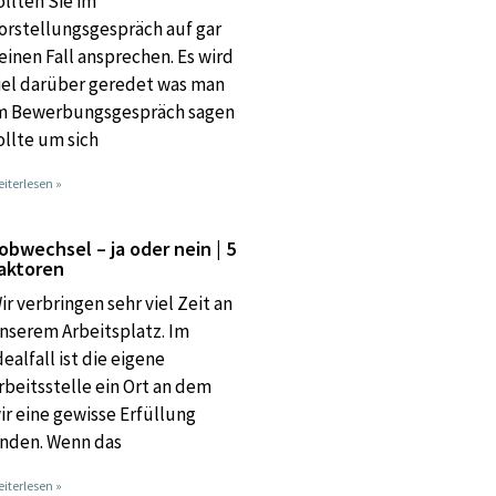
ollten Sie im
orstellungsgespräch auf gar
einen Fall ansprechen. Es wird
iel darüber geredet was man
m Bewerbungsgespräch sagen
ollte um sich
iterlesen »
obwechsel – ja oder nein | 5
aktoren
ir verbringen sehr viel Zeit an
nserem Arbeitsplatz. Im
dealfall ist die eigene
rbeitsstelle ein Ort an dem
ir eine gewisse Erfüllung
inden. Wenn das
iterlesen »