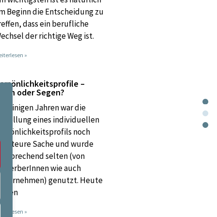
m Beginn die Entscheidung zu
reffen, dass ein berufliche
echsel der richtige Weg ist.
iterlesen »
ersönlichkeitsprofile –
luch oder Segen?
or einigen Jahren war die
rstellung eines individuellen
ersönlichkeitsprofils noch
ine teure Sache und wurde
ntsprechend selten (von
ewerberInnen wie auch
nternehmen) genutzt. Heute
ieten
iterlesen »