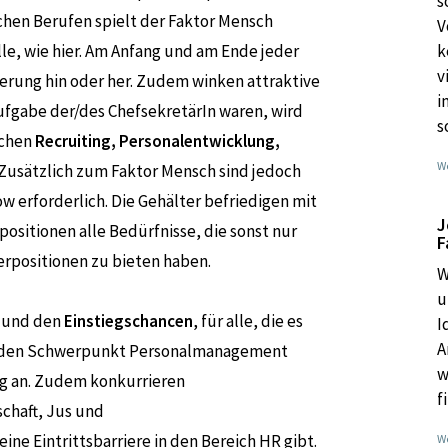
s
chen Berufen spielt der Faktor Mensch
V
olle, wie hier. Am Anfang und am Ende jeder
k
v
erung hin oder her. Zudem winken attraktive
i
fgabe der/des ChefsekretärIn waren, wird
s
ichen
Recruiting, Personalentwicklung,
We
 Zusätzlich zum Faktor Mensch sind jedoch
w erforderlich. Die Gehälter befriedigen mit
J
positionen alle Bedürfnisse, die sonst nur
F
erpositionen zu bieten haben.
W
u
s und den
Einstiegschancen
, für alle, die es
I
A
en den Schwerpunkt Personalmanagement
w
ung an. Zudem konkurrieren
f
schaft, Jus und
ne Eintrittsbarriere in den Bereich HR gibt.
We