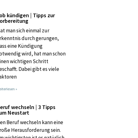
ob kündigen | Tipps zur
orbereitung
at man sich einmal zur
rkenntnis durch gerungen,
ass eine Kündigung
otwendig wird, hat man schon
inen wichtigen Schritt
eschafft. Dabei gibt es viele
aktoren
iterlesen »
eruf wechseln | 3 Tipps
um Neustart
en Beruf wechseln kann eine
roße Herausforderung sein.
m wichtigsten ist es natürlich