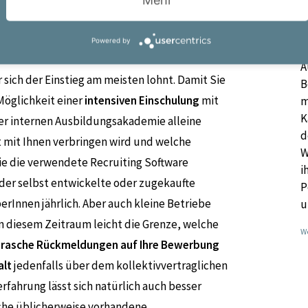
Mehr
onaldienstleister so zum Karriere Boost, der oft
Q
beliebten Großkonzernen führt.
Powered by
A
A
 sich der Einstieg am meisten lohnt. Damit Sie
B
Möglichkeit einer
intensiven Einschulung
mit
m
K
iner internen Ausbildungsakademie alleine
d
eit mit Ihnen verbringen wird und welche
W
ie die verwendete Recruiting Software
i
eder selbst entwickelte oder zugekaufte
P
erInnen jährlich. Aber auch kleine Betriebe
u
 diesem Zeitraum leicht die Grenze, welche
We
rasche Rückmeldungen auf Ihre Bewerbung
alt
jedenfalls über dem kollektivvertraglichen
fahrung lässt sich natürlich auch besser
anche üblicherweise vorhandene