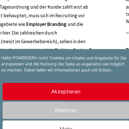
a
 Tagesordnung und der Kunde zahlt erst ab
t
kt behauptet, muss sich im Recruiting vor
W
ngebiete wie
Employer Branding
und die
hier. Die zahlreichen durch
We
 (meist im Gewerbebereich), sehen in den
P
rt und nur wer einen guten Draht zu “seinen”
F
Hallo! POWERSERV nutzt Cookies um Inhalte und Angebote für Sie
 bestehen. Mehr noch, als
RecruiterIn in der
V
anzupassen und die Nutzung der Seite so angenehm wie möglich
n Ihrer Zuverlässigkeit überzeugen und sich
zu machen. Dabei teilen wir Informationen auch mit Dritten.
E
er Kundenseite, mit der Sie ebenfalls in
P
e
Akzeptieren
e
B
ber
solide Erfahrung
auf dem Gebiet der
U
Ablehnen
m interne Personalabteilungen von
b
nnen und sich dabei weitere
We
o den Weg hin zu Ihrer persönlichen
HR-