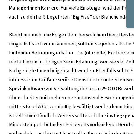
ManagerInnen Karriere
. Für viele Einsteiger wird der Pers
auch zu den heiß begehrten “Big Five” der Branche oder 
Bleibt nur mehr die Frage offen, bei welchem Dienstleister
möglichst rasch voran kommen, sollten Sie jedenfalls die 
laufender Betreuung erhalten. Die (offizielle) Existenz e
reicht hier nicht, bringen Sie in Erfahrung, wer wie viel Z
Fachgebiete Ihnen beigebracht werden. Ebenfalls sollte S
interessieren. Größere seriöse Dienstleister nutzen entw
Spezialsoftware
zur Verwaltung der bis zu 250.000 Bewerb
überschreiten mit mehreren zehntausend Bewerbungen in
mittels Excel & Co. vernünftig bewältigt werden kann. Eine
ist selbstverständlich. Weiters sollte sich Ihr
Einstiegsgeh
Mindestentgelt befinden. Bei bereits vorhandener Berufser
verhandeln. Last but not least sollte Ihnen das in der Br