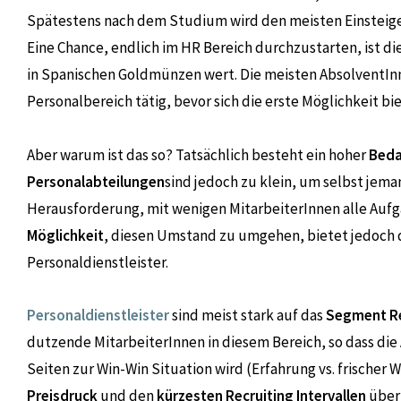
Spätestens nach dem Studium wird den meisten Einsteig
Eine Chance, endlich im HR Bereich durchzustarten, ist 
in Spanischen Goldmünzen wert. Die meisten AbsolventInn
Personalbereich tätig, bevor sich die erste Möglichkeit bie
Aber warum ist das so? Tatsächlich besteht ein hoher
Beda
Personalabteilungen
sind jedoch zu klein, um selbst jema
Herausforderung, mit wenigen MitarbeiterInnen alle Aufg
Möglichkeit
, diesen Umstand zu umgehen, bietet jedoch d
Personaldienstleister.
Personaldienstleister
sind meist stark auf das
Segment Re
dutzende MitarbeiterInnen in diesem Bereich, so dass di
Seiten zur Win-Win Situation wird (Erfahrung vs. frischer 
Preisdruck
und den
kürzesten Recruiting Intervallen
überh