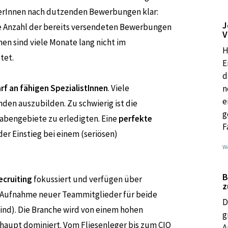
erInnen nach dutzenden Bewerbungen klar:
J
die Anzahl der bereits versendeten Bewerbungen
V
en sind viele Monate lang nicht im
H
tet.
E
d
rf an fähigen SpezialistInnen
. Viele
n
e
nden auszubilden. Zu schwierig ist die
g
abengebiete zu erledigten. Eine
perfekte
F
er Einstieg bei einem (seriösen)
We
B
cruiting
fokussiert und verfügen über
z
e Aufnahme neuer Teammitglieder für beide
D
Wind). Die Branche wird von einem hohen
g
aupt dominiert. Vom Fliesenleger bis zum CIO
A