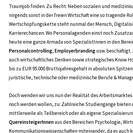
Traumjob finden. Zu Recht: Neben sozialen und medizinis
nirgends sonst in der freien Wirtschaft eine so tragende R
Wertschöpfungskette steht nunmal der Mensch, Digitalisi
Karrierechancen. Wo Personalagenden einst noch Zusatzau
heute eine ganze Armada von SpezialistInnen in den Bere
Personalcontrolling, Employerbranding
usw. beschäftigt.
auch wirtschaftliches Denken sowie strategisches Know Ho
bis zu EUR 95.000 Bruttojahresgehalt in absoluten Spitzen
juristische, technische oder medizinische Berufe & Manag
Doch wenden wir uns nun der Realität des Arbeitsmarkte
noch werden wollen, zu: Zahlreiche Studiengänge biet
mittlerweile als Teilbereich oder als eigene Spezialisier
QuereinsteigerInnen
aus den Bereichen Psychologie, Wirt
Kommunikationswissenschaften miteinander, da es auch kei