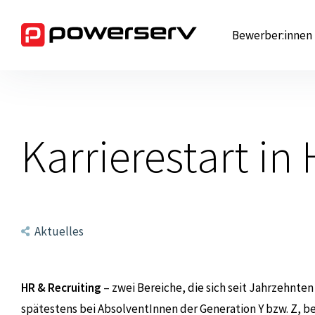
Zum
Inhalt
Bewerber:innen
springen
Karrierestart in
Aktuelles
HR & Recruiting
– zwei Bereiche, die sich seit Jahrzehnte
spätestens bei AbsolventInnen der Generation Y bzw. Z, b