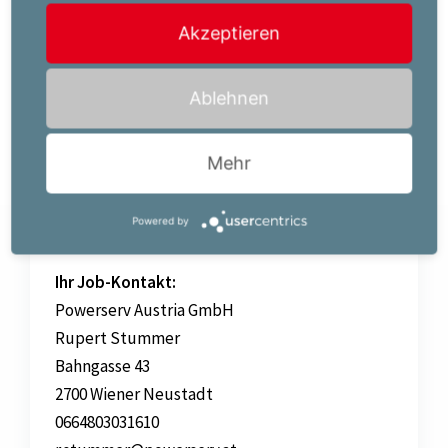
Der für diese Position vorgesehene Brutto-
Akzeptieren
Mindestverdienst beträgt EUR 19,26 pro Stunde auf
Basis Vollzeitbeschäftigung.
Ablehnen
Mehr
Jetzt bewerben!
Powered by
Ihr Job-Kontakt:
Powerserv Austria GmbH
Rupert Stummer
Bahngasse 43
2700 Wiener Neustadt
0664803031610