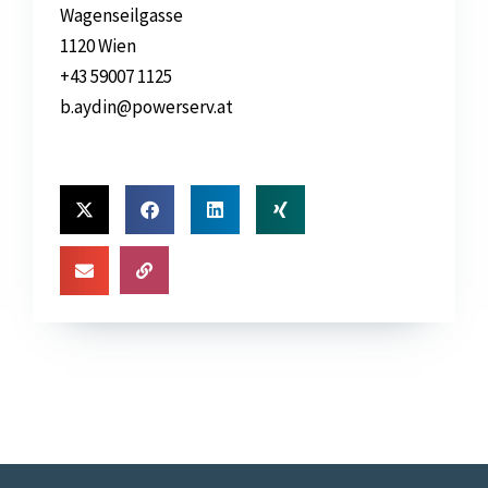
Wagenseilgasse
1120 Wien
+43 59007 1125
b.aydin@powerserv.at