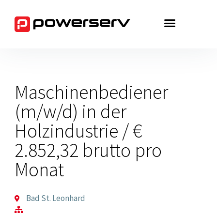
Zum
Inhalt
springen
Maschinenbediener
(m/w/d) in der
Holzindustrie / €
2.852,32 brutto pro
Monat
Bad St. Leonhard