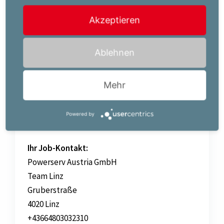
Der für diese Position vorgesehene Brutto-
Akzeptieren
Mindestverdienst beträgt EUR 3050,00 pro Monat auf
Basis Vollzeitbeschäftigung.
Ablehnen
Mehr
Jetzt bewerben!
Powered by
Ihr Job-Kontakt:
Powerserv Austria GmbH
Team Linz
Gruberstraße
4020 Linz
+43664803032310