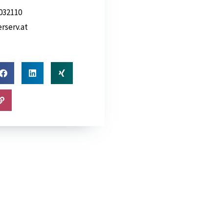
032110
rserv.at