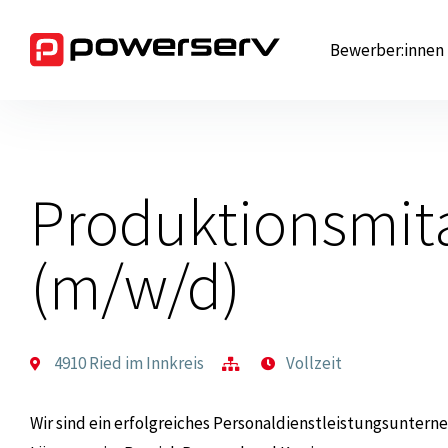
Zum
Inhalt
Bewerber:innen
springen
Produktionsmita
(m/w/d)
4910 Ried im Innkreis
Vollzeit
Wir sind ein erfolgreiches Personaldienstleistungsunterne