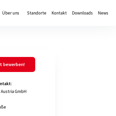
Über uns
Standorte
Kontakt
Downloads
News
t bewerben!
ntakt:
 Austria GmbH
aße