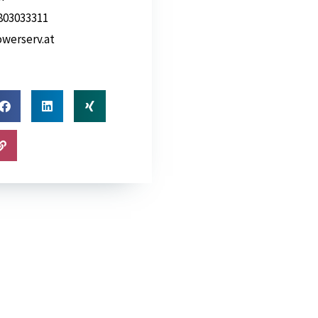
803033311
owerserv.at