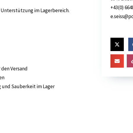
+43(0) 664
 Unterstützung im Lagerbereich.
e.seiss@p
 den Versand
en
g und Sauberkeit im Lager