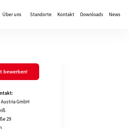
Über uns
Standorte
Kontakt
Downloads
News
t bewerben!
ntakt:
 Austria GmbH
eiß
ße 29
n