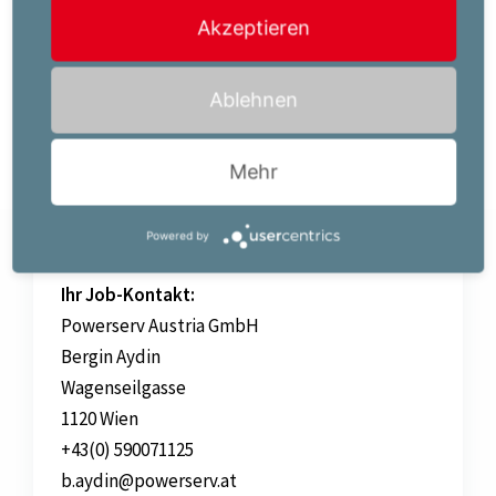
Der für diese Position vorgesehene Brutto-
Akzeptieren
Mindestverdienst beträgt EUR 2960,00 pro Monat auf
Basis Vollzeitbeschäftigung.
Ablehnen
Mehr
Jetzt bewerben!
Powered by
Ihr Job-Kontakt:
Powerserv Austria GmbH
Bergin Aydin
Wagenseilgasse
1120 Wien
+43(0) 590071125
b.aydin@powerserv.at