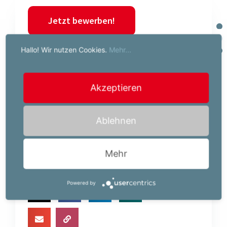
Jetzt bewerben!
Hallo! Wir nutzen Cookies.
Mehr...
Ihr Job-Kontakt:
Powerserv Austria GmbH
Anna-Lena Koffu
Akzeptieren
Italienerstraße 9a
9500 Villach
Ablehnen
0590073810
a.koffu@powerserv.at
Mehr
Powered by