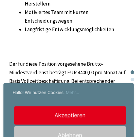
Herstellern
Motiviertes Team mit kurzen
Entscheidungswegen
Langfristige Entwicklungsmöglichkeiten
Der für diese Position vorgesehene Brutto-
Mindestverdienst beträgt EUR 4400,00 pro Monat auf
Basis Vollzeitbeschäftigung. Bei entsprechender
Qualifikation oder Berufserfahrung ist eine
Hallo! Wir nutzen Cookies.
Mehr...
Überzahlung möglich.
Akzeptieren
Ablehnen