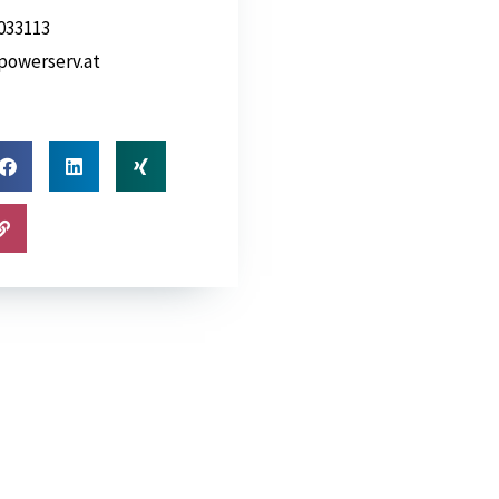
033113
owerserv.at