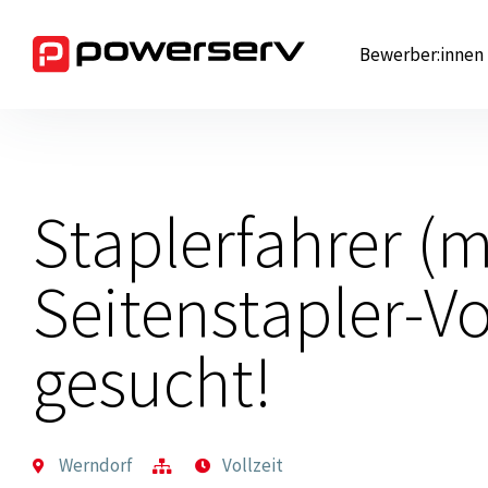
Zum
Inhalt
Bewerber:innen
springen
Staplerfahrer (
Seitenstapler-Vo
gesucht!
Werndorf
Vollzeit