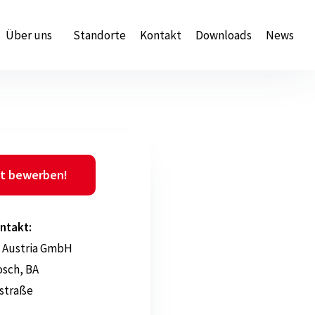
Über uns
Standorte
Kontakt
Downloads
News
t bewerben!
ntakt:
 Austria GmbH
osch, BA
istraße