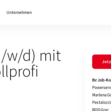
Unternehmen
m/w/d) mit
Jetz
llprofi
Ihr Job-Ko
Powerserv
Marlena G
Pestalozz
8010 Graz