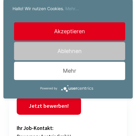
Arbeitsausrüstung
Hallo! Wir nutzen Cookies.
Mehr...
Beste Betreuung durch das POWERSERV-Team
Akzeptieren
Der für diese Position vorgesehene Brutto-
Ablehnen
Mindestverdienst beträgt EUR 3448,15 pro Monat auf
Basis Vollzeitbeschäftigung.
Mehr
Powered by
Jetzt bewerben!
Ihr Job-Kontakt: