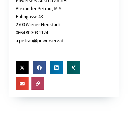
Powerserv Austria GmbH
Alexander Petrau, M.Sc.
Bahngasse 43
2700 Wiener Neustadt
0664 80 303 1124
a.petrau@powerserv.at