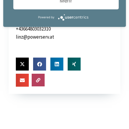
Mehr
Team Linz
Gruberstraße
Powered by
4020 Linz
+43664803032310
linz@powerserv.at