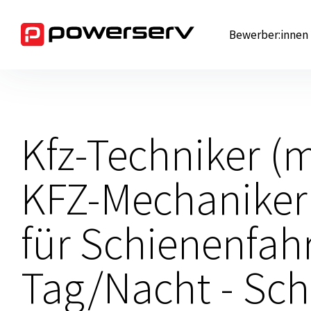
Zum
Inhalt
Bewerber:innen
springen
Kfz-Techniker (
KFZ-Mechaniker
für Schienenfahr
Tag/Nacht - Sch