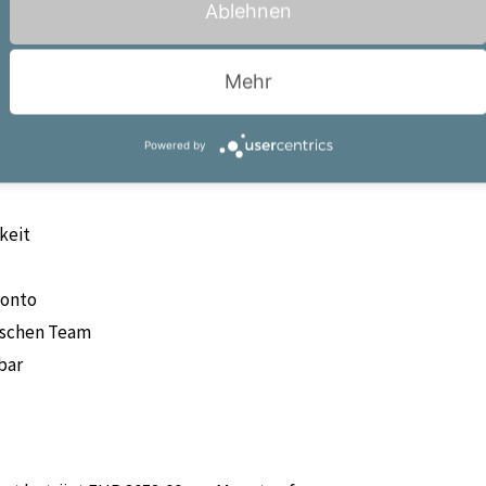
Ablehnen
Mehr
Powered by
htschichten laut geregeltem
keit
konto
ischen Team
bar