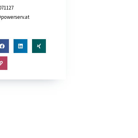
071127
powerserv.at