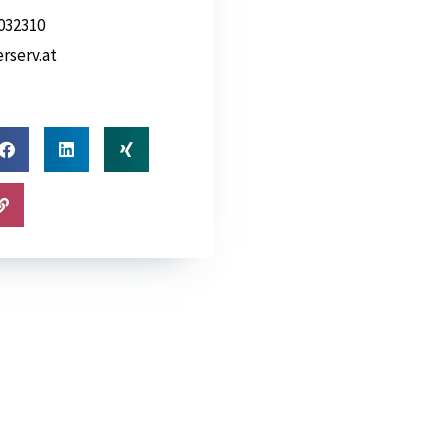
032310
rserv.at