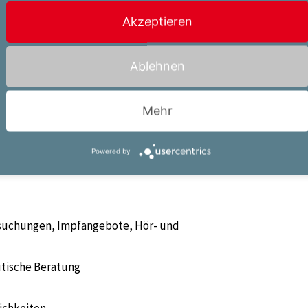
dination von Mitarbeitenden
Akzeptieren
kenntnisse
Ablehnen
 oder Wartungssoftware
kturierte Arbeitsweise
Mehr
Powered by
suchungen, Impfangebote, Hör- und
utische Beratung