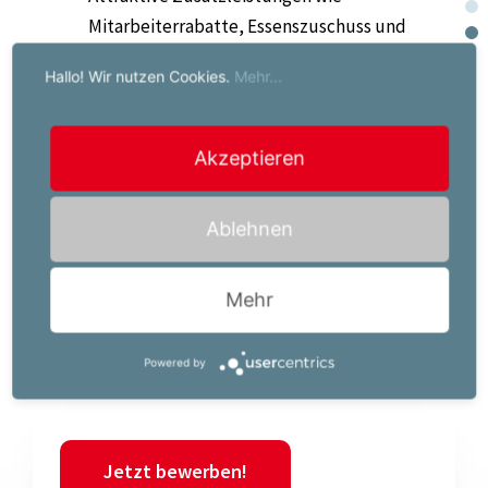
Mitarbeiterrabatte, Essenszuschuss und
kostenloses Frühstück für die Nachtschicht
Hallo! Wir nutzen Cookies.
Mehr...
Strukturierte Einschulung und
professionelles Onboarding
Akzeptieren
Ablehnen
Der für diese Position vorgesehene Brutto-
Mindestverdienst beträgt EUR 45000,00 pro Jahr. Bei
Mehr
entsprechender Qualifikation oder Berufserfahrung
ist eine Überzahlung möglich.
Powered by
Jetzt bewerben!