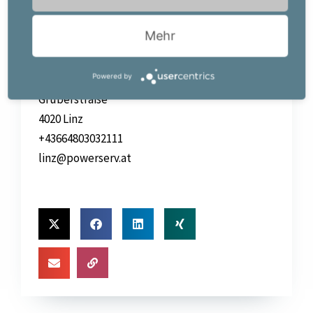
Mehr
Ihr Job-Kontakt:
Powerserv Austria GmbH
Powered by
Team Linz
Gruberstraße
4020 Linz
+43664803032111
linz@powerserv.at