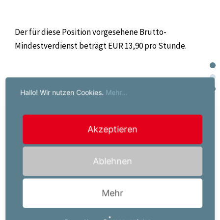
Der für diese Position vorgesehene Brutto-
Mindestverdienst beträgt EUR 13,90 pro Stunde.
Hallo! Wir nutzen Cookies.
Mehr...
Jetzt bewerben!
Akzeptieren
Ihr Job-Kontakt:
Powerserv Austria GmbH
Ablehnen
Anna-Lena Koffu
Italienerstraße 9a
Mehr
9500 Villach
+43590073810