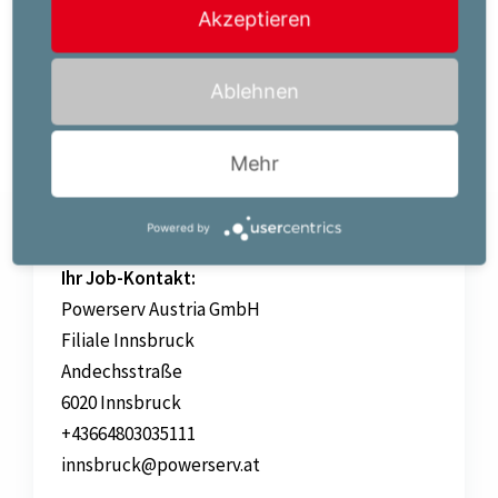
Akzeptieren
entsprechender Qualifikation oder Berufserfahrung
ist eine Überzahlung möglich.
Ablehnen
Mehr
Jetzt bewerben!
Powered by
Ihr Job-Kontakt:
Powerserv Austria GmbH
Filiale Innsbruck
Andechsstraße
6020 Innsbruck
+43664803035111
innsbruck@powerserv.at