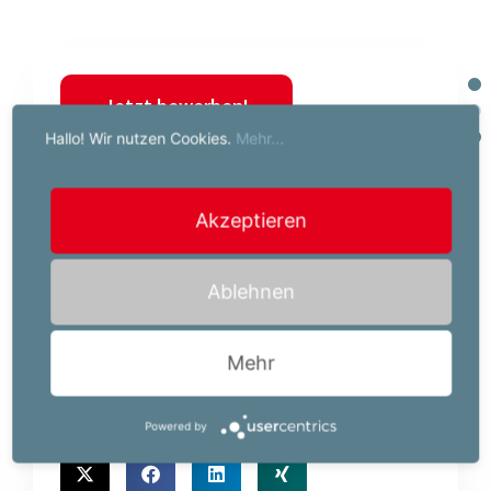
Jetzt bewerben!
Hallo! Wir nutzen Cookies.
Mehr...
Ihr Job-Kontakt:
Powerserv Austria GmbH
Akzeptieren
Michaela Stanka
Wagenseilgasse
Ablehnen
1120 Wien
+43(0)59007 1127
Mehr
m.stanka@powerserv.at
Powered by