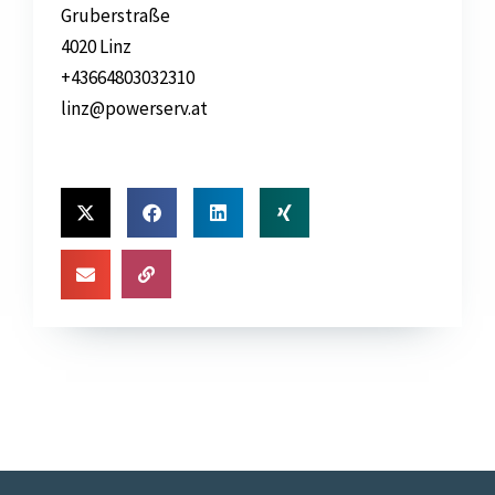
Gruberstraße
4020 Linz
+43664803032310
linz@powerserv.at