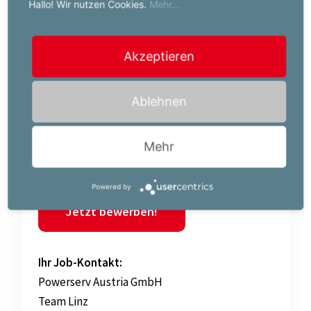
Hallo! Wir nutzen Cookies.
Mehr...
Der für diese Position vorgesehene Brutto-
Akzeptieren
Mindestverdienst beträgt EUR 2900,00 pro Monat auf
Basis Vollzeitbeschäftigung. Bei entsprechender
Ablehnen
Qualifikation oder Berufserfahrung ist eine
Überzahlung möglich.
Mehr
Powered by
Jetzt bewerben!
Ihr Job-Kontakt:
Powerserv Austria GmbH
Team Linz