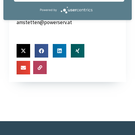
3300 Amstetten
Powered by
+43664803032615
amstetten@powerserv.at