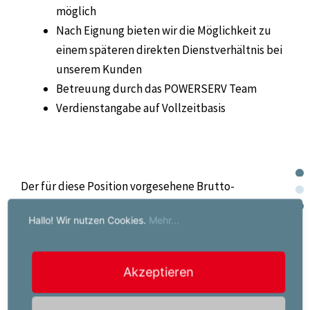
möglich
Nach Eignung bieten wir die Möglichkeit zu
einem späteren direkten Dienstverhältnis bei
unserem Kunden
Betreuung durch das POWERSERV Team
Verdienstangabe auf Vollzeitbasis
Der für diese Position vorgesehene Brutto-
Mindestverdienst beträgt EUR 2534,00 pro Monat. Bei
Hallo! Wir nutzen Cookies.
Mehr...
entsprechender Qualifikation oder Berufserfahrung
ist eine Überzahlung möglich.
Akzeptieren