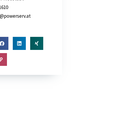
1610
@powerserv.at