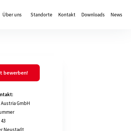
Über uns
Standorte
Kontakt
Downloads
News
t bewerben!
ntakt:
 Austria GmbH
tummer
 43
er Neustadt