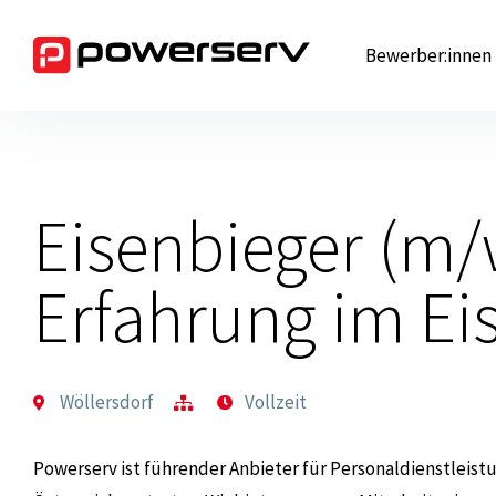
Zum
Inhalt
Bewerber:innen
springen
Eisenbieger (m/
Erfahrung im Ei
Wöllersdorf
Vollzeit
Powerserv ist führender Anbieter für Personaldienstleist