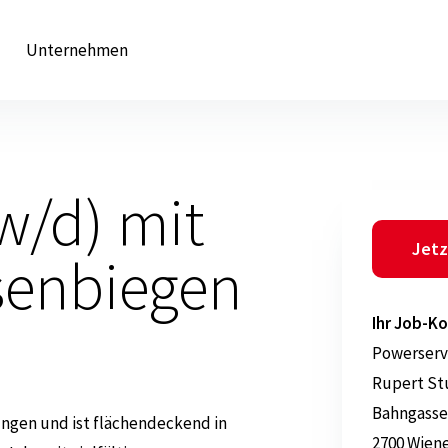
Unternehmen
w/d) mit
Jetz
senbiegen
Ihr Job-Ko
Powerserv
Rupert S
Bahngasse
ungen und ist flächendeckend in
2700 Wien