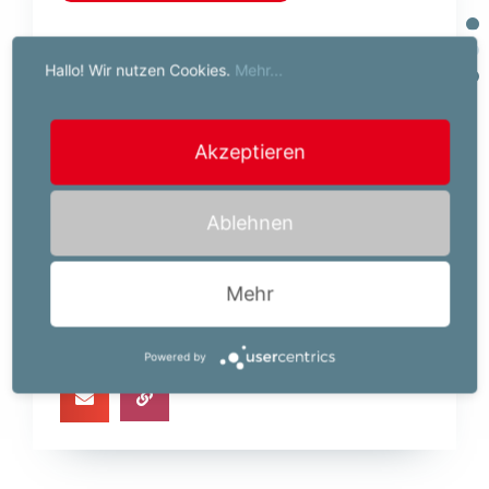
Ihr Job-Kontakt:
Hallo! Wir nutzen Cookies.
Mehr...
Powerserv Austria GmbH
Elfriede Seiß
Hauptstraße 29
Akzeptieren
8940 Liezen
+43(0)664 803033311
Ablehnen
e.seiss@powerserv.at
Mehr
Powered by