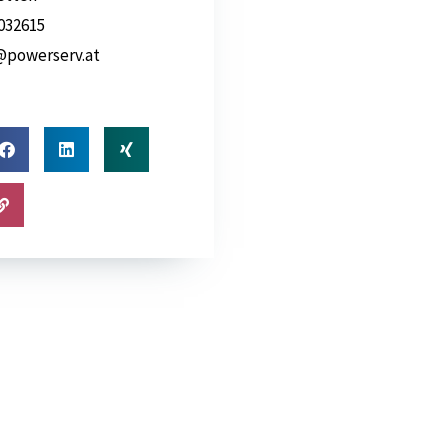
032615
l@powerserv.at