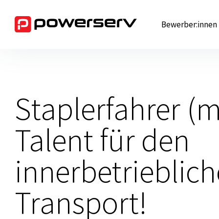
Zum
Inhalt
Bewerber:innen
springen
Staplerfahrer (m
Talent für den
innerbetrieblic
Transport!