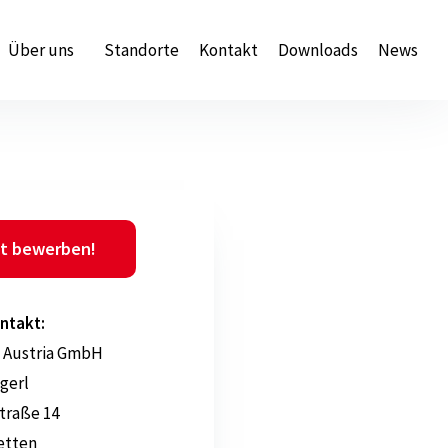
Über uns
Standorte
Kontakt
Downloads
News
t bewerben!
ntakt:
 Austria GmbH
gerl
traße 14
etten